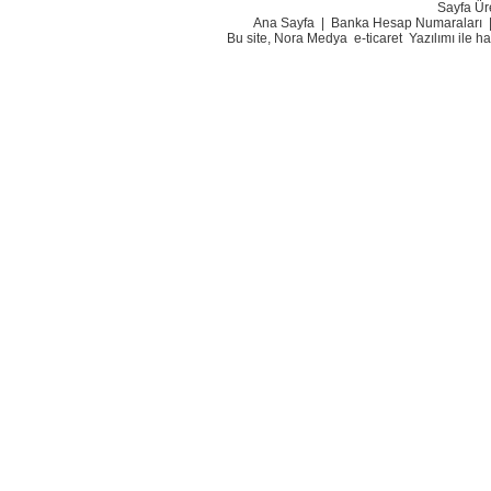
Sayfa Ür
Ana Sayfa
|
Banka Hesap Numaraları
Bu site, Nora Medya
e-ticaret
Yazılımı ile h