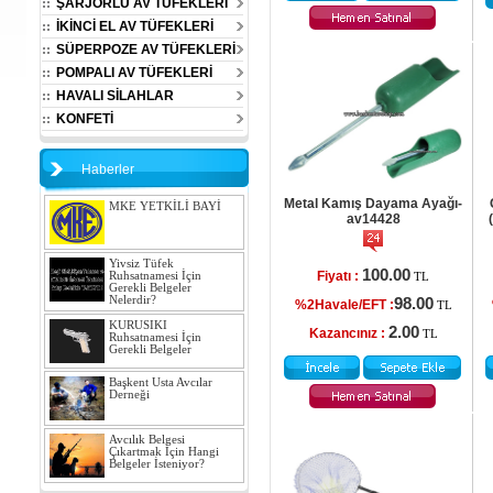
ŞARJÖRLÜ AV TÜFEKLERİ
İKİNCİ EL AV TÜFEKLERİ
SÜPERPOZE AV TÜFEKLERİ
POMPALI AV TÜFEKLERİ
HAVALI SİLAHLAR
KONFETİ
Haberler
Metal Kamış Dayama Ayağı-
MKE YETKİLİ BAYİ
av14428
Yivsiz Tüfek
100.00
Fiyatı :
Ruhsatnamesi İçin
TL
Gerekli Belgeler
Nelerdir?
98.00
%2Havale/EFT :
TL
KURUSIKI
2.00
Kazancınız :
TL
Ruhsatnamesi İçin
Gerekli Belgeler
Başkent Usta Avcılar
Derneği
Avcılık Belgesi
Çıkartmak İçin Hangi
Belgeler İsteniyor?