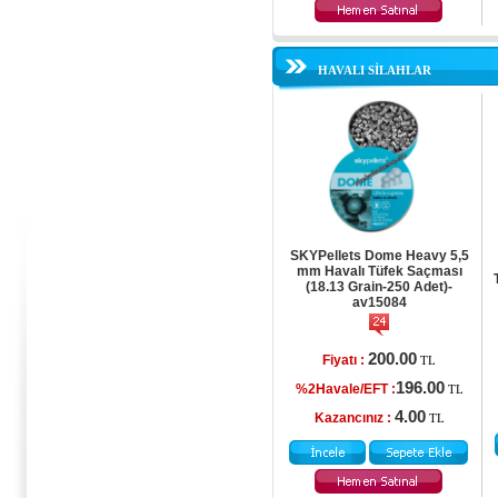
HAVALI SİLAHLAR
SKYPellets Dome Heavy 5,5
mm Havalı Tüfek Saçması
(18.13 Grain-250 Adet)-
av15084
200.00
Fiyatı :
TL
196.00
%2Havale/EFT :
TL
4.00
Kazancınız :
TL