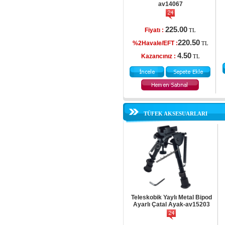
av14067
225.00
Fiyatı :
TL
220.50
%2Havale/EFT :
TL
4.50
Kazancınız :
TL
TÜFEK AKSESUARLARI
Teleskobik Yaylı Metal Bipod
Ayarlı Çatal Ayak-av15203