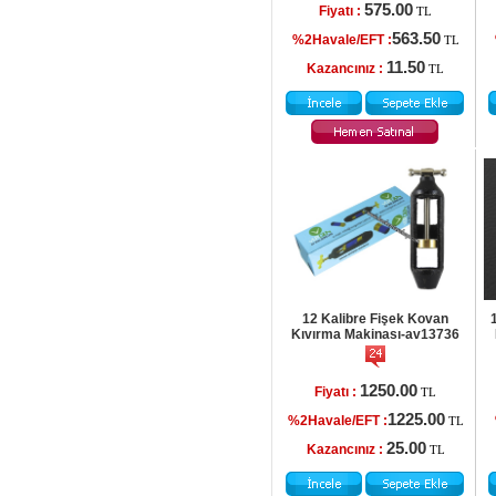
575.00
Fiyatı :
TL
563.50
%2Havale/EFT :
TL
11.50
Kazancınız :
TL
12 Kalibre Fişek Kovan
1
Kıvırma Makinası-av13736
1250.00
Fiyatı :
TL
1225.00
%2Havale/EFT :
TL
25.00
Kazancınız :
TL