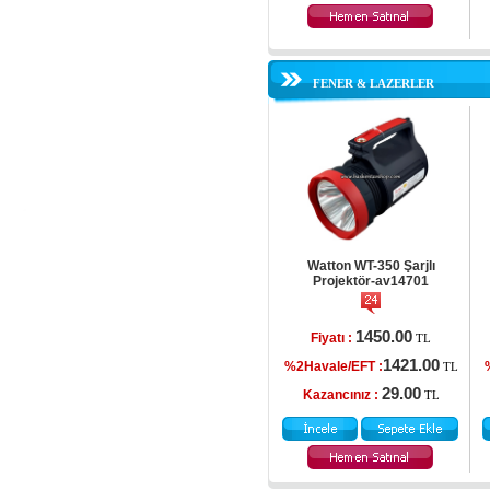
FENER & LAZERLER
Watton WT-350 Şarjlı
Projektör-av14701
1450.00
Fiyatı :
TL
1421.00
%2Havale/EFT :
TL
29.00
Kazancınız :
TL