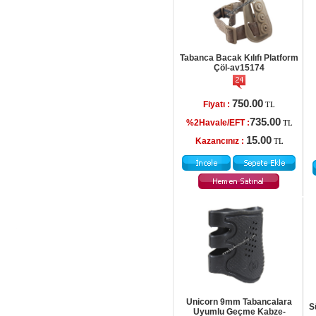
Tabanca Bacak Kılıfı Platform
Çöl-av15174
750.00
Fiyatı :
TL
735.00
%2Havale/EFT :
TL
15.00
Kazancınız :
TL
Unicorn 9mm Tabancalara
S
Uyumlu Geçme Kabze-