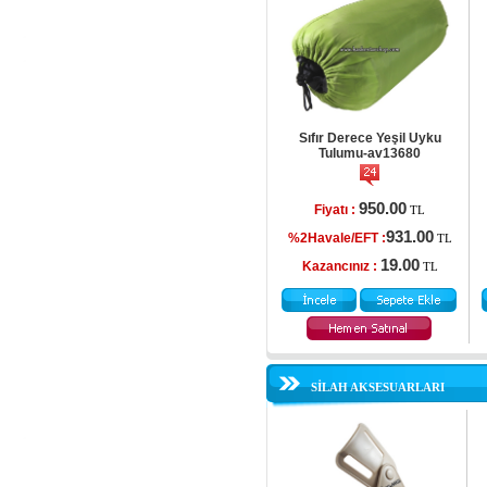
Sıfır Derece Yeşil Uyku
Tulumu-av13680
950.00
Fiyatı :
TL
931.00
%2Havale/EFT :
TL
19.00
Kazancınız :
TL
SİLAH AKSESUARLARI