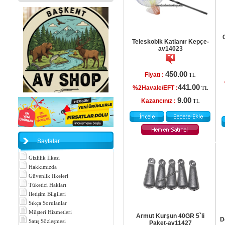
Teleskobik Katlanır Kepçe-
av14023
450.00
Fiyatı :
TL
441.00
%2Havale/EFT :
TL
9.00
Kazancınız :
TL
Sayfalar
Gizlilik İlkesi
Hakkımızda
Güvenlik İlkeleri
Tüketici Hakları
İletişim Bilgileri
Sıkça Sorulanlar
Müşteri Hizmetleri
Armut Kurşun 40GR 5`li
D
Satış Sözleşmesi
Paket-av11427