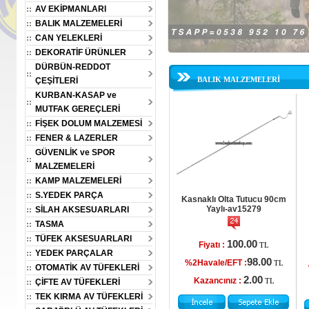
AV EKİPMANLARI
BALIK MALZEMELERİ
CAN YELEKLERİ
DEKORATİF ÜRÜNLER
DÜRBÜN-REDDOT
ÇEŞİTLERİ
BALIK MALZEMELERİ
KURBAN-KASAP ve
MUTFAK GEREÇLERİ
FİŞEK DOLUM MALZEMESİ
üzen Silikon Yem
Oskar Boili Yüzen Silikon Yem
Oskar Boili Yüzen Silikon Ye
FENER & LAZERLER
runcu Anason
20mm Yeşil Kan Kokulu-
20mm Kırmızı Kan Kokulu-
-av15294
av15293
av15292
GÜVENLİK ve SPOR
MALZEMELERİ
KAMP MALZEMELERİ
100.00
100.00
100.00
Fiyatı :
Fiyatı :
TL
TL
TL
S.YEDEK PARÇA
Kasnaklı Olta Tutucu 90cm
98.00
98.00
98.00
FT :
%2Havale/EFT :
%2Havale/EFT :
TL
TL
TL
Yaylı-av15279
SİLAH AKSESUARLARI
2.00
2.00
2.00
ız :
Kazancınız :
Kazancınız :
TASMA
TL
TL
TL
TÜFEK AKSESUARLARI
100.00
Fiyatı :
TL
YEDEK PARÇALAR
98.00
%2Havale/EFT :
TL
OTOMATİK AV TÜFEKLERİ
2.00
Kazancınız :
ÇİFTE AV TÜFEKLERİ
TL
TEK KIRMA AV TÜFEKLERİ