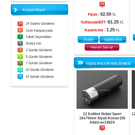
Kısayol Bilgisi
62.50
Fiyatı :
TL
61.25
%2Havale/EFT :
TL
1.25
Kazancınız :
TL
FİŞEK DOLUM MALZEMESİ
12 Kalibre Nobel Sport
12
16x70mm Siyah Kovan (50
Adet)-av14824