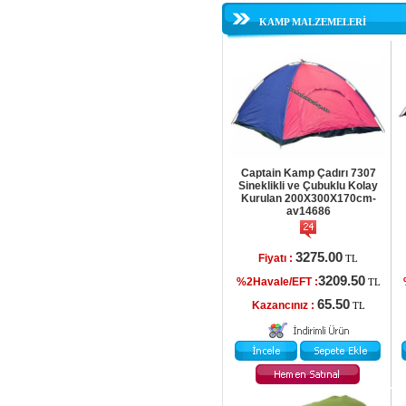
KAMP MALZEMELERİ
Captain Kamp Çadırı 7307
Sineklikli ve Çubuklu Kolay
Kurulan 200X300X170cm-
av14686
3275.00
Fiyatı :
TL
3209.50
%2Havale/EFT :
TL
65.50
Kazancınız :
TL