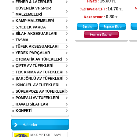
15.00
Fiyatı :
FENER & LAZERLER
TL
GÜVENLİK ve SPOR
14.70
%
%2Havale/EFT :
TL
MALZEMELERİ
0.30
Kazancınız :
TL
KAMP MALZEMELERİ
S.YEDEK PARÇA
SİLAH AKSESUARLARI
TASMA
TÜFEK AKSESUARLARI
YEDEK PARÇALAR
OTOMATİK AV TÜFEKLERİ
ÇİFTE AV TÜFEKLERİ
TEK KIRMA AV TÜFEKLERİ
ŞARJÖRLÜ AV TÜFEKLERİ
İKİNCİ EL AV TÜFEKLERİ
SÜPERPOZE AV TÜFEKLERİ
POMPALI AV TÜFEKLERİ
HAVALI SİLAHLAR
KONFETİ
Haberler
MKE YETKİLİ BAYİ