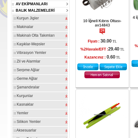
AV EKİPMANLARI
BALIK MALZEMELERİ
4 İ
Kurşun Jigler
10 İğneli Kıbrıs Oltası-
av14843
Makinalar
Makinalı Olta Takımları
30.00
Fiyatı :
TL
Kaşıklar-Mepsler
%
29.40
%2Havale/EFT :
TL
Vibrasyon Yemler
0.60
Kazancınız :
TL
 Silikon Yem
Oskar Boili Yüzen Silikon Yem
Oskar Boili Yüzen Silikon Yem
O
Zil ve Alarmlar
cu Anason
20mm Yeşil Kan Kokulu-
20mm Kırmızı Kan Kokulu-
2
15294
av15293
av15292
Serpme Ağlar
Germe Ağlar
.00
100.00
100.00
Fiyatı :
Fiyatı :
TL
TL
TL
Şamandıralar
98.00
98.00
98.00
:
%2Havale/EFT :
%2Havale/EFT :
TL
TL
TL
Kurşunlar
2.00
2.00
2.00
Kazancınız :
Kazancınız :
TL
TL
TL
Kasnaklar
Yemler
Silikon Yemler
Aksesuarlar