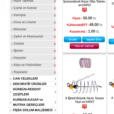
Hazır Takımlar
Şamandıralı Hazır Olta Takım-
1
av10053
Çanta ve Kutular
Kamışlar
50.00
Fiyatı :
TL
Kova ve Livarlar
49.00
%2Havale/EFT :
TL
%
Misinalar
1.00
Kazancınız :
TL
Zıpkın ve Aksesuarlar
Zokalar
İğneler
Kepçeler
Klips ve Fırdöndüler
Rapalalar
CAN YELEKLERİ
DEKORATİF ÜRÜNLER
DÜRBÜN-REDDOT
ÇEŞİTLERİ
4 
6 İğneli Büyük Hazır Sazan
KURBAN-KASAP ve
Yayı-av10047
MUTFAK GEREÇLERİ
FİŞEK DOLUM MALZEMESİ