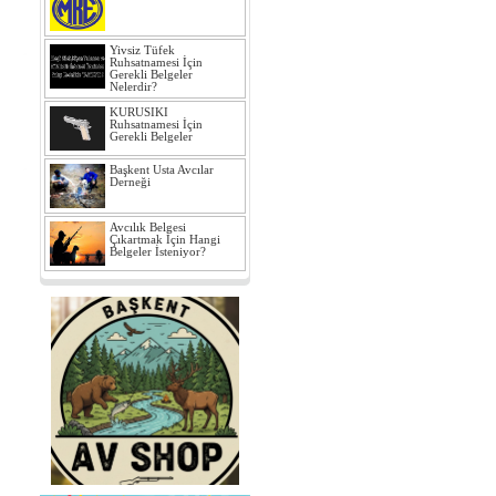
Yivsiz Tüfek
Ruhsatnamesi İçin
Gerekli Belgeler
Nelerdir?
KURUSIKI
Ruhsatnamesi İçin
Gerekli Belgeler
Başkent Usta Avcılar
Derneği
Avcılık Belgesi
Çıkartmak İçin Hangi
Belgeler İsteniyor?