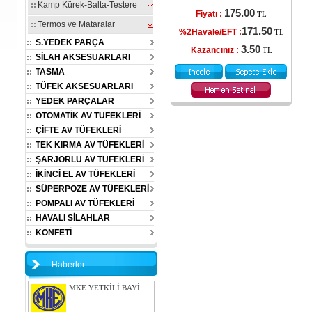
Kamp Kürek-Balta-Testere
175.00
Fiyatı :
TL
Termos ve Mataralar
171.50
%2Havale/EFT :
TL
S.YEDEK PARÇA
3.50
Kazancınız :
TL
SİLAH AKSESUARLARI
TASMA
TÜFEK AKSESUARLARI
YEDEK PARÇALAR
OTOMATİK AV TÜFEKLERİ
ÇİFTE AV TÜFEKLERİ
TEK KIRMA AV TÜFEKLERİ
ŞARJÖRLÜ AV TÜFEKLERİ
İKİNCİ EL AV TÜFEKLERİ
SÜPERPOZE AV TÜFEKLERİ
POMPALI AV TÜFEKLERİ
HAVALI SİLAHLAR
KONFETİ
Haberler
MKE YETKİLİ BAYİ