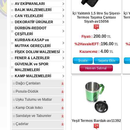
AV EKİPMANLARI
BALIK MALZEMELERİ
İçi Yalıtımlı 1.5 litre Su Şişesi-
İçi 
CAN YELEKLERİ
Termos Taşıma Çantası
Ter
Siyah-av15056
DEKORATİF ÜRÜNLER
DÜRBÜN-REDDOT
ÇEŞİTLERİ
200.00
Fiyatı :
TL
KURBAN-KASAP ve
196.00
%2Havale/EFT :
%2
TL
MUTFAK GEREÇLERİ
4.00
Kazancınız :
FİŞEK DOLUM MALZEMESİ
TL
 Silikon Yem
Oskar Boili Yüzen Silikon Yem
Oskar Boili Yüzen Silikon Yem
O
FENER & LAZERLER
cu Anason
20mm Yeşil Kan Kokulu-
20mm Kırmızı Kan Kokulu-
2
15294
av15293
av15292
GÜVENLİK ve SPOR
MALZEMELERİ
KAMP MALZEMELERİ
.00
100.00
100.00
Fiyatı :
Fiyatı :
TL
TL
TL
Dağcı Çantaları
98.00
98.00
98.00
:
%2Havale/EFT :
%2Havale/EFT :
TL
TL
TL
Pusula-Düdük
2.00
2.00
2.00
Kazancınız :
Kazancınız :
TL
TL
TL
Uyku Tulumu ve Matlar
Kamp Ocak Isıtıcı
Sandalye ve Tabureler
Yeşil Termos Bardak-av11392
Çadırlar