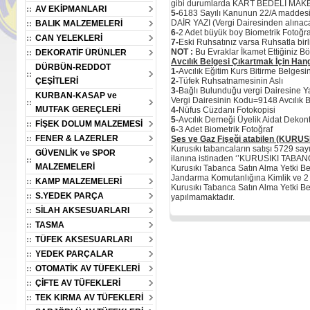
gibi durumlarda KART BEDELİ MAKB
AV EKİPMANLARI
5-
6183 Sayılı Kanunun 22/A madd
DAİR YAZI (Vergi Dairesinden alınacak
BALIK MALZEMELERİ
6-
2 Adet büyük boy Biometrik Fotoğraf
CAN YELEKLERİ
7-
Eski Ruhsatınız varsa Ruhsatla birli
NOT :
Bu Evraklar İkamet Ettiğiniz B
DEKORATİF ÜRÜNLER
Avcılık Belgesi Çıkartmak İçin Hang
DÜRBÜN-REDDOT
1-
Avcılık Eğitim Kurs Bitirme Belgesin
ÇEŞİTLERİ
2-
Tüfek Ruhsatnamesinin Aslı
3-
Bağlı Bulunduğu vergi Dairesine Ya
KURBAN-KASAP ve
Vergi Dairesinin Kodu=9148 Avcılık 
MUTFAK GEREÇLERİ
4-
Nüfus Cüzdanı Fotokopisi
5-
Avcılık Derneği Üyelik Aidat Dekon
FİŞEK DOLUM MALZEMESİ
6-
3 Adet Biometrik Fotoğraf
üzen Silikon Yem
Oskar Boili Yüzen Silikon Yem
Oskar Boili Yüzen Silikon Ye
FENER & LAZERLER
Ses ve Gaz Fişeği atabilen (KURUSI
uruncu Anason
20mm Yeşil Kan Kokulu-
20mm Kırmızı Kan Kokulu-
Kurusıkı tabancaların satışı 5729 say
u-av15294
av15293
av15292
GÜVENLİK ve SPOR
ilanına istinaden ‘’KURUSIKI TABA
MALZEMELERİ
Kurusıkı Tabanca Satın Alma Yetki Be
Jandarma Komutanlığına Kimlik ve 2 ad
KAMP MALZEMELERİ
100.00
100.00
100.00
Kurusıkı Tabanca Satın Alma Yetki Be
Fiyatı :
Fiyatı :
TL
TL
TL
S.YEDEK PARÇA
yapılmamaktadır.
98.00
98.00
98.00
FT :
%2Havale/EFT :
%2Havale/EFT :
TL
TL
TL
SİLAH AKSESUARLARI
2.00
2.00
2.00
ız :
Kazancınız :
Kazancınız :
TASMA
TL
TL
TL
TÜFEK AKSESUARLARI
YEDEK PARÇALAR
OTOMATİK AV TÜFEKLERİ
ÇİFTE AV TÜFEKLERİ
TEK KIRMA AV TÜFEKLERİ