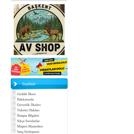
Sayfalar
Gizlilik İlkesi
Hakkımızda
Güvenlik İlkeleri
Tüketici Hakları
İletişim Bilgileri
Sıkça Sorulanlar
Müşteri Hizmetleri
Satış Sözleşmesi