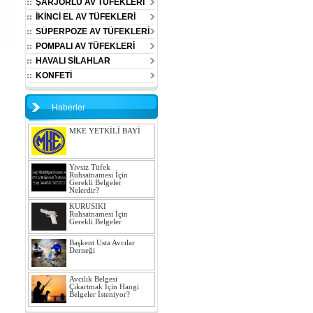
ŞARJÖRLÜ AV TÜFEKLERİ
İKİNCİ EL AV TÜFEKLERİ
SÜPERPOZE AV TÜFEKLERİ
POMPALI AV TÜFEKLERİ
HAVALI SİLAHLAR
KONFETİ
Haberler
MKE YETKİLİ BAYİ
Yivsiz Tüfek
Ruhsatnamesi İçin
Gerekli Belgeler
Nelerdir?
KURUSIKI
Ruhsatnamesi İçin
Gerekli Belgeler
Başkent Usta Avcılar
Derneği
Avcılık Belgesi
Çıkartmak İçin Hangi
Belgeler İsteniyor?