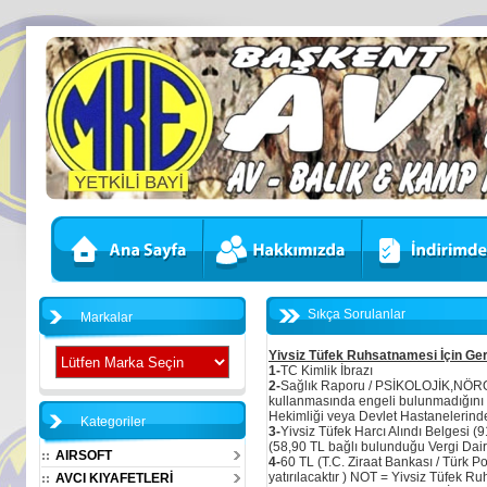
Sıkça Sorulanlar
Markalar
Yivsiz Tüfek Ruhsatnamesi İçin Ger
1-
TC Kimlik İbrazı
2-
Sağlık Raporu / PSİKOLOJİK,NÖROLO
kullanmasında engeli bulunmadığını b
Hekimliği veya Devlet Hastanelerinden
Kategoriler
3-
Yivsiz Tüfek Harcı Alındı Belgesi (9
(58,90 TL bağlı bulunduğu Vergi Daire
AIRSOFT
4-
60 TL (T.C. Ziraat Bankası / Türk 
yatırılacaktır ) NOT = Yivsiz Tüfek R
AVCI KIYAFETLERİ