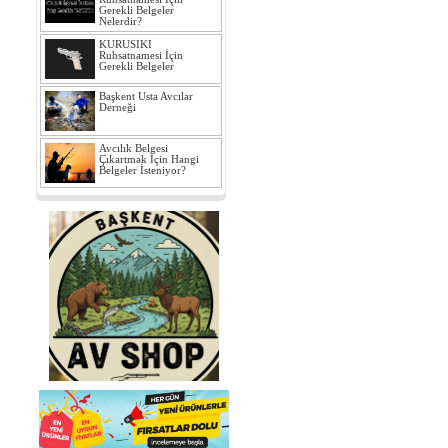
Gerekli Belgeler
Nelerdir?
KURUSIKI
Ruhsatnamesi İçin
Gerekli Belgeler
Başkent Usta Avcılar
Derneği
Avcılık Belgesi
Çıkartmak İçin Hangi
Belgeler İsteniyor?