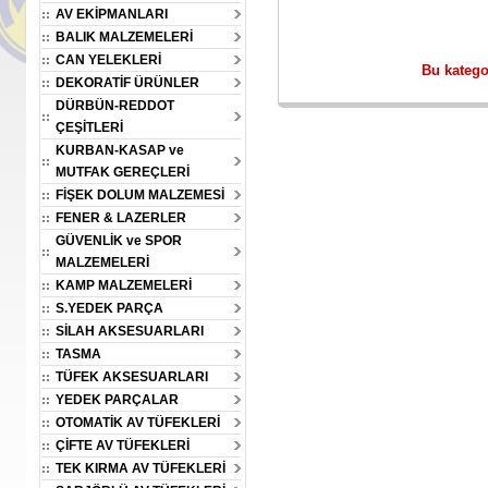
AV EKİPMANLARI
BALIK MALZEMELERİ
CAN YELEKLERİ
Bu katego
DEKORATİF ÜRÜNLER
DÜRBÜN-REDDOT
ÇEŞİTLERİ
KURBAN-KASAP ve
MUTFAK GEREÇLERİ
FİŞEK DOLUM MALZEMESİ
 Silikon Yem
Oskar Boili Yüzen Silikon Yem
Oskar Boili Yüzen Silikon Yem
Os
FENER & LAZERLER
cu Anason
20mm Yeşil Kan Kokulu-
20mm Kırmızı Kan Kokulu-
20
5294
av15293
av15292
GÜVENLİK ve SPOR
MALZEMELERİ
KAMP MALZEMELERİ
00
100.00
100.00
Fiyatı :
Fiyatı :
TL
TL
TL
S.YEDEK PARÇA
98.00
98.00
98.00
%2Havale/EFT :
%2Havale/EFT :
TL
TL
TL
SİLAH AKSESUARLARI
2.00
2.00
2.00
Kazancınız :
Kazancınız :
TASMA
TL
TL
TL
TÜFEK AKSESUARLARI
YEDEK PARÇALAR
OTOMATİK AV TÜFEKLERİ
ÇİFTE AV TÜFEKLERİ
TEK KIRMA AV TÜFEKLERİ