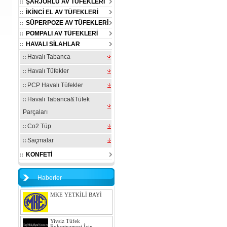
ŞARJÖRLÜ AV TÜFEKLERİ
İKİNCİ EL AV TÜFEKLERİ
SÜPERPOZE AV TÜFEKLERİ
POMPALI AV TÜFEKLERİ
HAVALI SİLAHLAR
Havalı Tabanca
Havalı Tüfekler
PCP Havalı Tüfekler
Havalı Tabanca&Tüfek
Parçaları
Co2 Tüp
Saçmalar
KONFETİ
Haberler
MKE YETKİLİ BAYİ
Yivsiz Tüfek
Ruhsatnamesi İçin