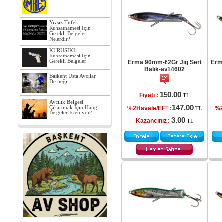
Yivsiz Tüfek
Ruhsatnamesi İçin
Gerekli Belgeler
Nelerdir?
KURUSIKI
Ruhsatnamesi İçin
Gerekli Belgeler
Erma 90mm-62Gr Jig Sert
Erm
Balık-av14602
Başkent Usta Avcılar
Derneği
150.00
Fiyatı :
TL
Avcılık Belgesi
147.00
Çıkartmak İçin Hangi
%2Havale/EFT :
%2
TL
Belgeler İsteniyor?
3.00
Kazancınız :
TL