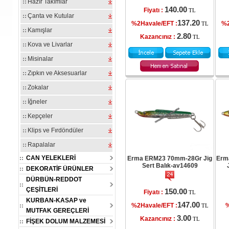
Hazır Takımlar
140.00
Fiyatı :
TL
Çanta ve Kutular
137.20
%2Havale/EFT :
%2
TL
Kamışlar
2.80
Kazancınız :
TL
Kova ve Livarlar
Misinalar
Zıpkın ve Aksesuarlar
Zokalar
İğneler
Kepçeler
Klips ve Fırdöndüler
Rapalalar
CAN YELEKLERİ
Erma ERM23 70mm-28Gr Jig
Erm
Sert Balık-av14609
DEKORATİF ÜRÜNLER
DÜRBÜN-REDDOT
ÇEŞİTLERİ
150.00
Fiyatı :
TL
KURBAN-KASAP ve
147.00
%2Havale/EFT :
%
TL
MUTFAK GEREÇLERİ
3.00
Kazancınız :
TL
FİŞEK DOLUM MALZEMESİ