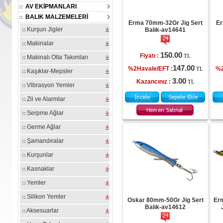
AV EKİPMANLARI
BALIK MALZEMELERİ
Erma 70mm-32Gr Jig Sert
Er
Kurşun Jigler
Balık-av14641
Makinalar
150.00
Fiyatı :
TL
Makinalı Olta Takımları
147.00
%2Havale/EFT :
%2
TL
Kaşıklar-Mepsler
3.00
Kazancınız :
TL
Vibrasyon Yemler
 Silikon Yem
Oskar Boili Yüzen Silikon Yem
Oskar Boili Yüzen Silikon Yem
O
Zil ve Alarmlar
cu Anason
20mm Yeşil Kan Kokulu-
20mm Kırmızı Kan Kokulu-
2
15294
av15293
av15292
Serpme Ağlar
Germe Ağlar
.00
100.00
100.00
Fiyatı :
Fiyatı :
TL
TL
TL
Şamandıralar
98.00
98.00
98.00
:
%2Havale/EFT :
%2Havale/EFT :
TL
TL
TL
Kurşunlar
2.00
2.00
2.00
Kazancınız :
Kazancınız :
TL
TL
TL
Kasnaklar
Yemler
Silikon Yemler
Oskar 80mm-50Gr Jig Sert
Er
Balık-av14612
Aksesuarlar