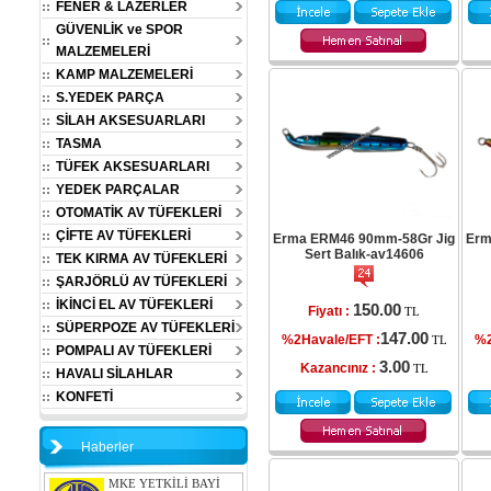
FENER & LAZERLER
GÜVENLİK ve SPOR
MALZEMELERİ
KAMP MALZEMELERİ
S.YEDEK PARÇA
SİLAH AKSESUARLARI
TASMA
TÜFEK AKSESUARLARI
YEDEK PARÇALAR
OTOMATİK AV TÜFEKLERİ
ÇİFTE AV TÜFEKLERİ
Erma ERM46 90mm-58Gr Jig
Erm
Sert Balık-av14606
TEK KIRMA AV TÜFEKLERİ
ŞARJÖRLÜ AV TÜFEKLERİ
İKİNCİ EL AV TÜFEKLERİ
150.00
Fiyatı :
TL
SÜPERPOZE AV TÜFEKLERİ
147.00
%2Havale/EFT :
%2
TL
POMPALI AV TÜFEKLERİ
3.00
Kazancınız :
TL
HAVALI SİLAHLAR
KONFETİ
Haberler
MKE YETKİLİ BAYİ