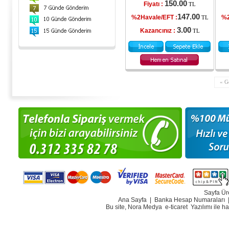
150.00
Fiyatı :
TL
147.00
%2Havale/EFT :
%2
TL
3.00
Kazancınız :
TL
« G
Sayfa Ür
Ana Sayfa
|
Banka Hesap Numaraları
Bu site, Nora Medya
e-ticaret
Yazılımı ile h