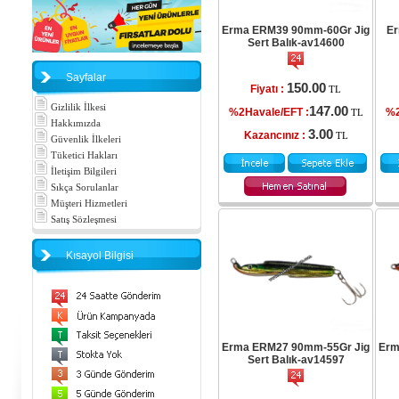
Erma ERM39 90mm-60Gr Jig
Er
Sert Balık-av14600
Sayfalar
150.00
Fiyatı :
TL
Gizlilik İlkesi
147.00
%2Havale/EFT :
%2
TL
Hakkımızda
3.00
Kazancınız :
TL
Güvenlik İlkeleri
Tüketici Hakları
İletişim Bilgileri
Sıkça Sorulanlar
Müşteri Hizmetleri
Satış Sözleşmesi
Kısayol Bilgisi
Erma ERM27 90mm-55Gr Jig
Erm
Sert Balık-av14597