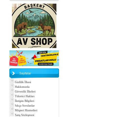
Sayfalar
Gizlilik İlkesi
Hakkımızda
Güvenlik İlkeleri
Tüketici Hakları
İletişim Bilgileri
Sıkça Sorulanlar
Müşteri Hizmetleri
Satış Sözleşmesi