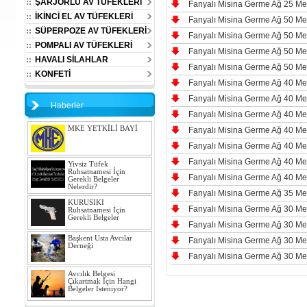
ŞARJÖRLÜ AV TÜFEKLERİ
Fanyalı Misina Germe Ağ 25 M
İKİNCİ EL AV TÜFEKLERİ
Fanyalı Misina Germe Ağ 50 M
SÜPERPOZE AV TÜFEKLERİ
Fanyalı Misina Germe Ağ 50 M
POMPALI AV TÜFEKLERİ
Fanyalı Misina Germe Ağ 50 M
HAVALI SİLAHLAR
Fanyalı Misina Germe Ağ 50 M
KONFETİ
Fanyalı Misina Germe Ağ 40 M
Fanyalı Misina Germe Ağ 40 M
Haberler
Fanyalı Misina Germe Ağ 40 M
MKE YETKİLİ BAYİ
Fanyalı Misina Germe Ağ 40 M
Fanyalı Misina Germe Ağ 40 M
Fanyalı Misina Germe Ağ 40 M
Yivsiz Tüfek
Ruhsatnamesi İçin
Fanyalı Misina Germe Ağ 40 M
Gerekli Belgeler
Nelerdir?
Fanyalı Misina Germe Ağ 35 M
KURUSIKI
Fanyalı Misina Germe Ağ 30 M
Ruhsatnamesi İçin
Gerekli Belgeler
Fanyalı Misina Germe Ağ 30 M
Başkent Usta Avcılar
Fanyalı Misina Germe Ağ 30 M
Derneği
Fanyalı Misina Germe Ağ 30 M
Avcılık Belgesi
Çıkartmak İçin Hangi
Belgeler İsteniyor?