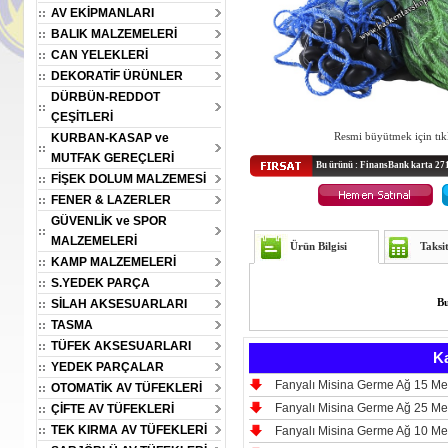
AV EKİPMANLARI
BALIK MALZEMELERİ
CAN YELEKLERİ
DEKORATİF ÜRÜNLER
DÜRBÜN-REDDOT
ÇEŞİTLERİ
KURBAN-KASAP ve
Resmi büyütmek için tık
MUTFAK GEREÇLERİ
Bu ürünü : FinansBank karta 271.
FİŞEK DOLUM MALZEMESİ
üzen Silikon Yem
Oskar Boili Yüzen Silikon Yem
Oskar Boili Yüzen Silikon Ye
FENER & LAZERLER
uruncu Anason
20mm Yeşil Kan Kokulu-
20mm Kırmızı Kan Kokulu-
u-av15294
av15293
av15292
GÜVENLİK ve SPOR
MALZEMELERİ
Ürün Bilgisi
Taksi
KAMP MALZEMELERİ
100.00
100.00
100.00
Fiyatı :
Fiyatı :
TL
TL
TL
S.YEDEK PARÇA
98.00
98.00
98.00
EFT :
%2Havale/EFT :
%2Havale/EFT :
TL
TL
TL
SİLAH AKSESUARLARI
Bu
2.00
2.00
2.00
ız :
Kazancınız :
Kazancınız :
TASMA
TL
TL
TL
TÜFEK AKSESUARLARI
Ka
YEDEK PARÇALAR
Fanyalı Misina Germe Ağ 15 M
OTOMATİK AV TÜFEKLERİ
Fanyalı Misina Germe Ağ 25 M
ÇİFTE AV TÜFEKLERİ
TEK KIRMA AV TÜFEKLERİ
Fanyalı Misina Germe Ağ 10 M